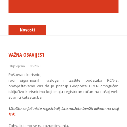
Naš konačni cilj je da se na ovoj internetskoj
stranici mogu pronaći svi katastarski podaci za sve
općine u Federaciji Bosne i Hercegovine, međutim,
određeni podaci trenutačno ne postoje u
Novosti
digitalnom obliku, a u nekim općinama se radi na
ažuriranju katastarskih podataka. Zbog navedenog
razloga, za neke općine nećete moći pronaći
katastarske podatke na ovoj internetskoj stranici,
ali se intenzivno radi na omogućavanju internetske
VAŽNA OBAVIJEST
prezentacije tih podataka.
Objavljeno 06.05.2026.
S poštovanjem,
Poštovani korisnici,
radi sigurnosnih razloga i zaštite podataka RCN-a,
Ravnatelj
obavještavamo vas da je pristup Geoportalu RCN omogućen
Željko Obradović, dipl. ing. geod.
isključivo korisnicima koji imaju registriran račun na našoj web
stranici katastar.ba
Ukoliko se još niste registrirali, isto možete izvršiti klikom na ovaj
link
.
Zahvaljujemo se na razumijevanju.