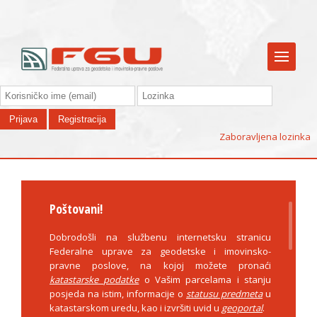
Zaboravljena lozinka
Poštovani!
Dobrodošli na službenu internetsku stranicu
Federalne uprave za geodetske i imovinsko-
pravne poslove, na kojoj možete pronaći
katastarske podatke
o Vašim parcelama i stanju
posjeda na istim, informacije o
statusu predmeta
u
katastarskom uredu, kao i izvršiti uvid u
geoportal
.